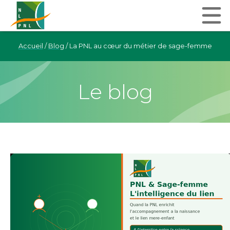
Accueil
/
Blog
/
La PNL au cœur du métier de sage-femme
Le blog