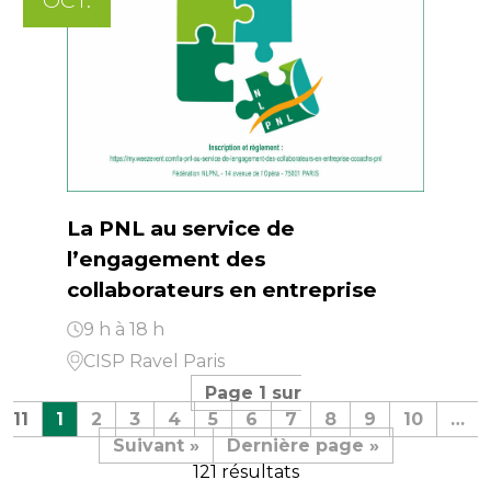
OCT.
La PNL au service de
l’engagement des
collaborateurs en entreprise
9 h à 18 h
CISP Ravel Paris
Page 1 sur
11
1
2
3
4
5
6
7
8
9
10
…
Suivant »
Dernière page »
121 résultats