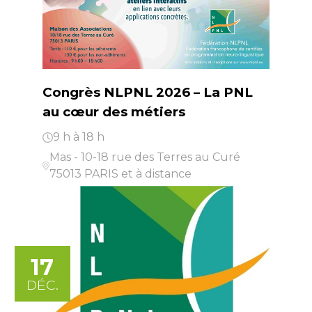
Congrès NLPNL 2026 – La PNL
au cœur des métiers
9 h à 18 h
Mas - 10-18 rue des Terres au Curé
75013 PARIS et à distance
17
DÉC.