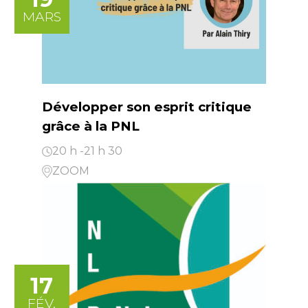
MARS
Développer son esprit critique
grâce à la PNL
20 h -21 h 30
ZOOM
17
FÉV.