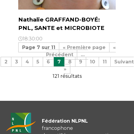
Nathalie GRAFFAND-BOYÉ:
PNL, SANTE et MICROBIOTE
18:30:00
Page 7 sur 11
« Première page
«
Précédent
…
2
3
4
5
6
7
8
9
10
11
Suivant
»
121 résultats
Fédération NLPNL
francophone