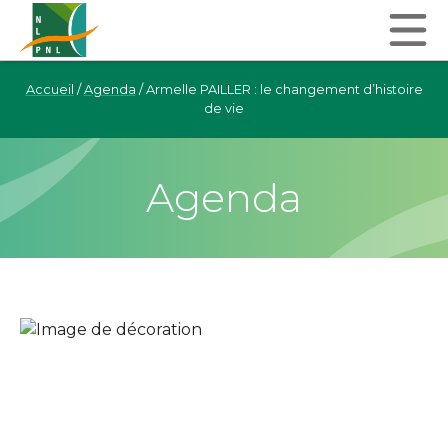
Accueil
/
Agenda
/
Armelle PAILLER : le changement d’histoire
de vie
Agenda