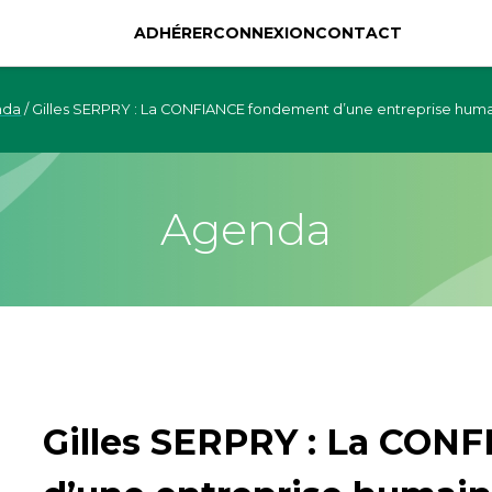
ADHÉRER
CONNEXION
CONTACT
nda
/
Gilles SERPRY : La CONFIANCE fondement d’une entreprise huma
Agenda
Gilles SERPRY : La CON