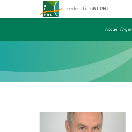
Fédération
NLPNL
Accueil
/
Age