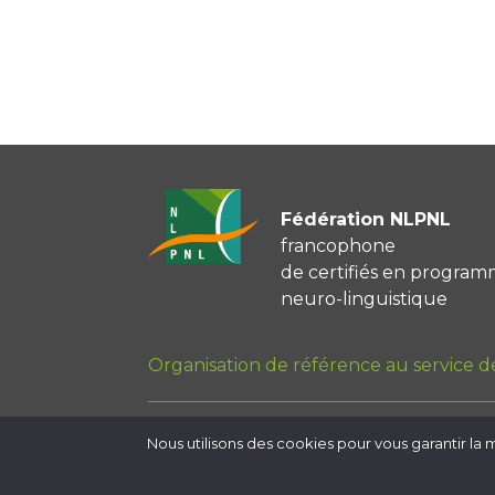
Fédération NLPNL
francophone
de certifiés en program
neuro-linguistique
Organisation de référence au service de 
Nous utilisons des cookies pour vous garantir la m
Mentions légales
Politique de conf