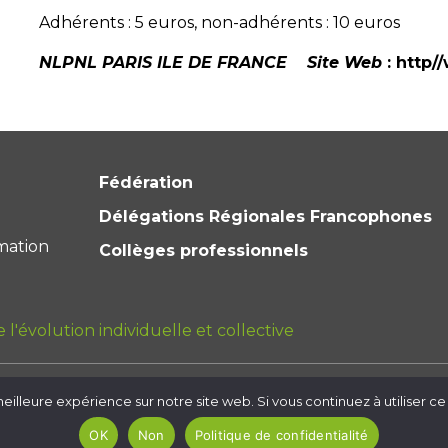
Adhérents : 5 euros, non-adhérents : 10 euros
NLPNL PARIS ILE DE FRANCE
Site Web
: http/
Fédération
Délégations Régionales Francophones
mation
Collèges professionnels
l'évolution individuelle et collective
eilleure expérience sur notre site web. Si vous continuez à utiliser ce
identialité
Plan du site
OK
Non
Politique de confidentialité