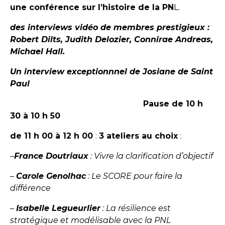
une conférence sur l’histoire de la PN
L.
des interviews vidéo de membres prestigieux :
Robert Dilts, Judith Delozier, Connirae Andreas,
Michael Hall.
Un interview exceptionnnel de Josiane de Saint
Paul
Pause de 10 h
30 à 10 h 50
de 11 h 00 à 12 h 00
:
3 ateliers au choix
:
–
France Doutriaux
: Vivre la clarification d’objectif
–
Carole Genolhac
: Le SCORE pour faire la
différence
–
Isabelle Legueurlier
: La résilience est
stratégique et modélisable avec la PNL