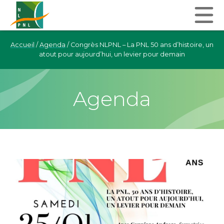
Accueil
/
Agenda
/
Congrès NLPNL – La PNL 50 ans d’histoire, un
atout pour aujourd’hui, un levier pour demain
Agenda