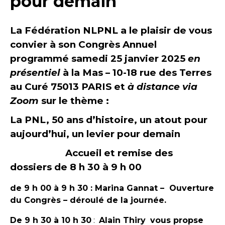
pour demain
La Fédération NLPNL a le plaisir de vous
convier à son Congrès Annuel
programmé samedi 25 janvier 2025
en
présentiel
à la Mas – 10-18 rue des Terres
au Curé 75013 PARIS et
à distance via
Zoom
sur le thème :
La PNL, 50 ans d’histoire, un atout pour
aujourd’hui, un levier pour demain
Accueil et remise des
dossiers de 8 h 30 à 9 h 00
de 9 h 00 à 9 h 30 : Marina Gannat – Ouverture
du Congrès – déroulé de la journée.
De 9 h 30 à 10 h 30
:
Alain Thiry
vous propse