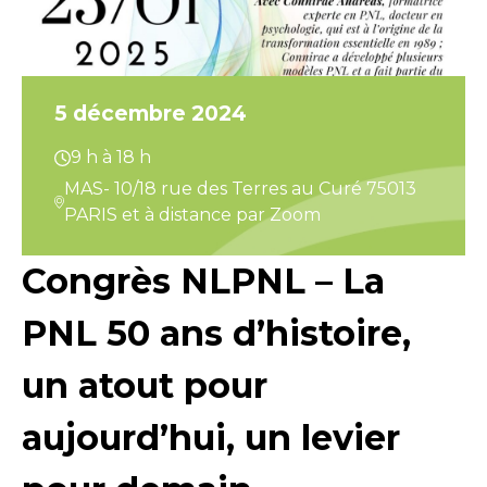
5 décembre 2024
9 h à 18 h
MAS- 10/18 rue des Terres au Curé 75013
PARIS et à distance par Zoom
Congrès NLPNL – La
PNL 50 ans d’histoire,
un atout pour
aujourd’hui, un levier