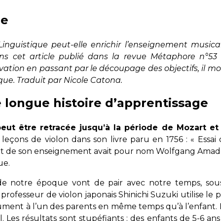
le
uistique peut-elle enrichir l’enseignement musical 
ans cet article publié dans la revue Métaphore n°5
ation en passant par le découpage des objectifs, il mo
que. Traduit par Nicole Catona.
e longue histoire d’apprentissage
peut être retracée jusqu’à la période de Mozart et 
 leçons de violon dans son livre paru en 1756 : « Essai
ant de son enseignement avait pour nom Wolfgang Amade
ue.
 notre époque vont de pair avec notre temps, sous la
rofesseur de violon japonais Shinichi Suzuki utilise le 
trument à l’un des parents en même temps qu’à l’enfant
 Les résultats sont stupéfiants : des enfants de 5-6 ans