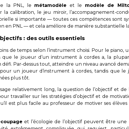
 de la PNL, le
métamodèle
et le
modèle de Milt
 la calibration, le jeu miroir, l’accompagnement-cond
sorielle si importante — toutes ces compétences sont 
ien en PNL — et cela améliore de manière substantielle l
ectifs : des outils essentiels
ins de temps selon l’instrument choisi. Pour le piano, 
is que le joueur d’un instrument à cordes a, la plup
un défi. Par-dessus tout, atteindre un niveau avancé de
s pour un joueur d’instrument à cordes, tandis que le
ées plus tôt.
ge relativement long, la question de l’objectif et de la
our travailler sur les stratégies d’objectif et de motivat
u’il est plus facile au professeur de motiver ses élèv
écoupage
et l’écologie de l’objectif peuvent être une
vité extrêmement compliquée qui requiert, particu