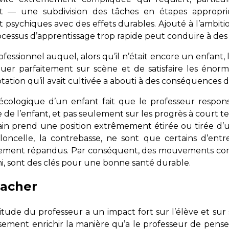
ct — une subdivision des tâches en étapes appropr
 psychiques avec des effets durables. Ajouté à l’ambiti
rocessus d’apprentissage trop rapide peut conduire à des
ofessionnel auquel, alors qu’il n’était encore un enfant
uer parfaitement sur scène et de satisfaire les énorm
tation qu’il avait cultivée a abouti à des conséquences d
cologique d’un enfant fait que le professeur respon
 l’enfant, et pas seulement sur les progrès à court ter
in prend une position extrêmement étirée ou tirée d’u
violoncelle, la contrebasse, ne sont que certains d’en
gement répandus. Par conséquent, des mouvements comp
 Chi, sont des clés pour une bonne santé durable.
oacher
’attitude du professeur a un impact fort sur l’élève et s
ement enrichir la manière qu’a le professeur de penser