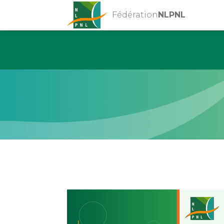
Fédération
NLPNL