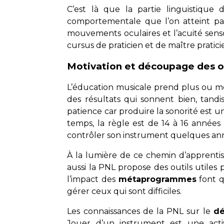
C’est là que la partie linguistique
comportementale que l’on atteint par
mouvements oculaires et l’acuité sen
cursus de praticien et de maître pratic
Motivation et découpage des obj
L’éducation musicale prend plus ou mo
des résultats qui sonnent bien, tand
patience car produire la sonorité est 
temps, la règle est de 14 à 16 année
contrôler son instrument quelques ann
À la lumière de ce chemin d’apprentissa
aussi la PNL propose des outils utiles p
l’impact des
métaprogrammes
font q
gérer ceux qui sont difficiles.
Les connaissances de la PNL sur le
d
Jouer d’un instrument est une acti