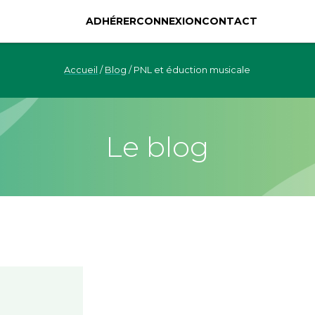
ADHÉRER
CONNEXION
CONTACT
Accueil
/
Blog
/
PNL et éduction musicale
Le blog