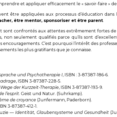
rendre et appliquer efficacement le « savoir-faire » de
ent être appliquées aux processus d’éducation dans l
acher, être mentor, sponsoriser et être parent
.
nt sont confrontés aux attentes extrêmement fortes de l
 non seulement qualifiés parce qu’ils sont d’excelle
es encouragements. C’est pourquoi l’intérêt des profess
sements les plus gratifiants que je connaisse.
prache und Psychotherapie I
, ISBN : 3-87387-186-6.
cadrage
, ISBN 3-87387-228-5.
Wege der Kurzzeit-Therapie
, ISBN 3-87387-193-9.
e l’esprit
. Geist und Natur. (Suhrkamp).
ème de croyance
(Junfermann, Paderborn).
ISBN 3-87387-412-1.
Suzie —
Identität, Glaubensysteme und Gesundheit
(Ju