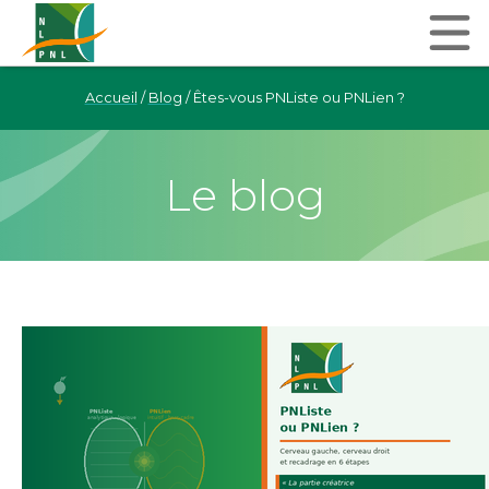
Accueil
/
Blog
/
Êtes-vous PNListe ou PNLien ?
Le blog