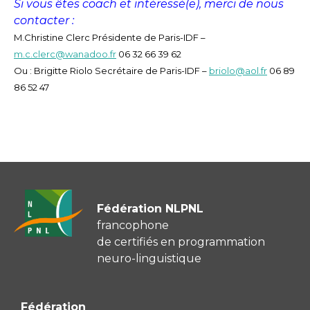
Si vous êtes coach et intéressé(e), merci de nous
contacter :
M.Christine Clerc Présidente de Paris-IDF –
m.c.clerc@wanadoo.fr
06 32 66 39 62
Ou : Brigitte Riolo Secrétaire de Paris-IDF –
briolo@aol.fr
06 89
86 52 47
Fédération NLPNL
francophone
de certifiés en programmation
neuro-linguistique
Fédération