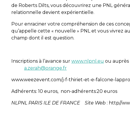
de Roberts Dilts, vous découvrirez une PNL généra
relationnelle devient expérientielle
.
Pour enraciner votre compréhension de ces concept
qu’appelle cette « nouvelle » PNL et vous vivrez a
champ dont il est question.
Inscriptions à l’avance sur
www.nlpnl.eu
ou auprès
a.zerah@orange.fr
www.weezevent.com/j-f-thiriet-et-e-falcone-lappr
Adhérents: 10 euros, non-adhérents:20 euros
NLPNL PARIS ILE DE FRANCE Site Web
: http//w