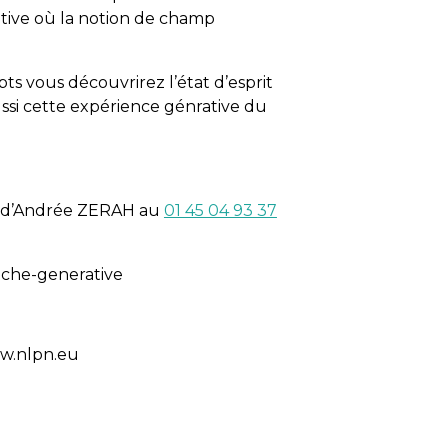
tive où la notion de champ
s vous découvrirez l’état d’esprit
ussi cette expérience génrative du
 d’Andrée ZERAH au
01 45 04 93 37
oche-generative
ww.nlpn.eu