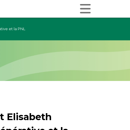
tive et la PNL
t Elisabeth