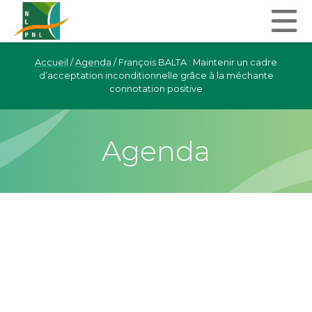
Accueil
/
Agenda
/
François BALTA : Maintenir un cadre
d’acceptation inconditionnelle grâce à la méchante
connotation positive
Agenda