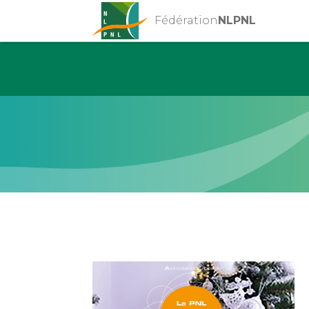
Fédération
NLPNL