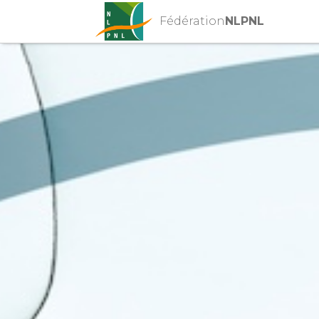
Fédération
NLPNL